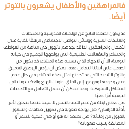
فالمراهقين والأطفال يشعرون بالتوتر
أيضًا.
قد يكون الضغط الناتج عن الواجبات المدرسية والامتحانات
والعلاقات الاسرية ووسائل التواصل الاجتماعي مرهقًا للغاية على
الأطفال والمراهقين. لذا قد نجدهم تائهون في متاهة من العواطف
والمشاعر والانفعالات الطبيعية التي يواجهها الجميع في حياته
اليومية، الا أن الاجهاد الذي تسببه هذه المشاعر قد يكون من
الصعب على أبنائنا التعامل معه. يمكن أن يؤدي الإرهاق العميق
والتوتر الشديد التي قد تحدثها مثل هذه المشاعر في حال عدم
وعي وجودها وفهمها إلى القلق، ونوبات الهلع والغضب وبالتالي
المشاكل السلوكية. وهذا يمكن أن يجعل التعامل مع التحديات
اليومية أمرًا صعبًا.
هل يعاني ابنك من عدم الثقة بالنفس لا سيما عندما يتعلق الأمر
بأدائه الدراسي؟ هل يواجه صعوبة في تكوين صداقات والشعور
بالقبول من زملائه؟ هل تعتقد انه هو أو هي ضحية للتنمر أو
المضايقة بسبب صعوباته؟